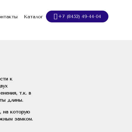
+7 (8452) 49-44-04
онтакты
Каталог
сти к
вух
нения, т.к. в
ты длины.
, на которую
ежным замком.